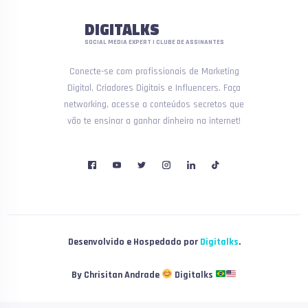
DIGITALKS
SOCIAL MEDIA EXPERT | CLUBE DE ASSINANTES
Conecte-se com profissionais de Marketing
Digital, Criadores Digitais e Influencers. Faça
networking, acesse a conteúdos secretos que
vão te ensinar a ganhar dinheiro na internet!
Desenvolvido e Hospedado por
Digitalks
.
By Chrisitan Andrade
Digitalks