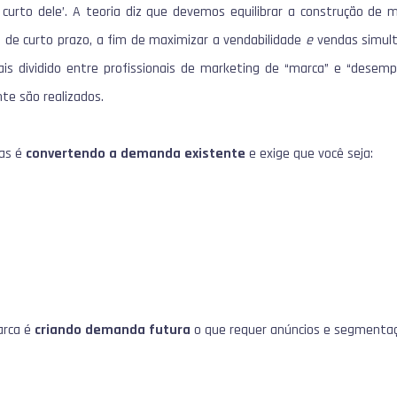
curto dele’. A teoria diz que devemos equilibrar a construção de 
 de curto prazo, a fim de maximizar a vendabilidade
e
vendas simult
is dividido entre profissionais de marketing de “marca” e “desemp
te são realizados.
das é
convertendo a demanda existente
e exige que você seja:
arca é
criando demanda futura
o que requer anúncios e segmentaç