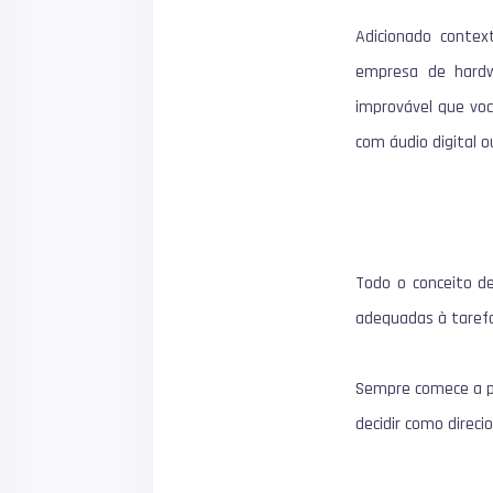
Adicionado conte
empresa de hardw
improvável que voc
com áudio digital o
Todo o conceito de
adequadas à taref
Sempre comece a p
decidir como direci