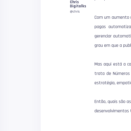
Chris
Digitalks
@chris
Com um aumento na
pagas automatiza
gerenciar automat
grau em que a publ
Mas aqui está a c
trata de Números
estratégia, empat
Então, quais são a
desenvolvimentos 