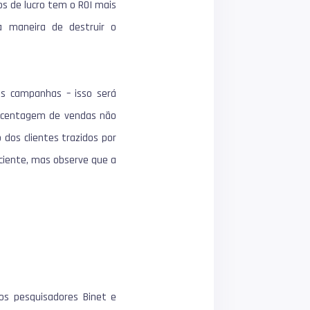
 de lucro tem o ROI mais
a maneira de destruir o
as campanhas – isso será
orcentagem de vendas não
 dos clientes trazidos por
iciente, mas observe que a
os pesquisadores Binet e