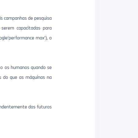
is campanhas de pesquisa
 serem capacitadas para
gle’performance max’), o
rão os humanos quando se
s do que as máquinas na
endentemente dos futuros