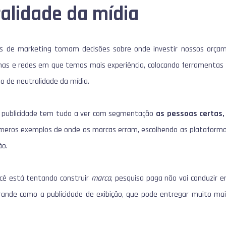
ralidade da mídia
ais de marketing tomam decisões sobre onde investir nossos orç
as e redes em que temos mais experiência, colocando ferramentas a
to de neutralidade da mídia.
a publicidade tem tudo a ver com segmentação
as pessoas certas,
úmeros exemplos de onde as marcas erram, escolhendo as plataformas
ão.
ocê está tentando construir
marca
, pesquisa paga não vai conduzir 
ande como a publicidade de exibição, que pode entregar muito ma