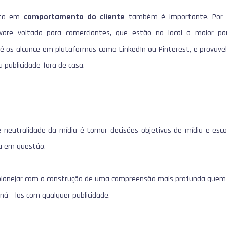
xto em
comportamento do cliente
também é importante. Por 
are voltada para comerciantes, que estão no local a maior pa
ê os alcance em plataformas como LinkedIn ou Pinterest, e provav
u publicidade fora de casa.
 neutralidade da mídia é tomar decisões objetivas de mídia e esc
a em questão.
lanejar com a construção de uma compreensão mais profunda quem
oná – los com qualquer publicidade.