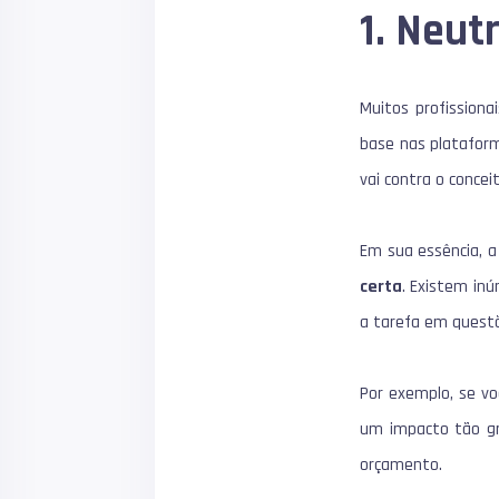
1. Neut
Muitos profission
base nas plataform
vai contra o concei
Em sua essência, 
certa
. Existem in
a tarefa em quest
Por exemplo, se v
um impacto tão gr
orçamento.