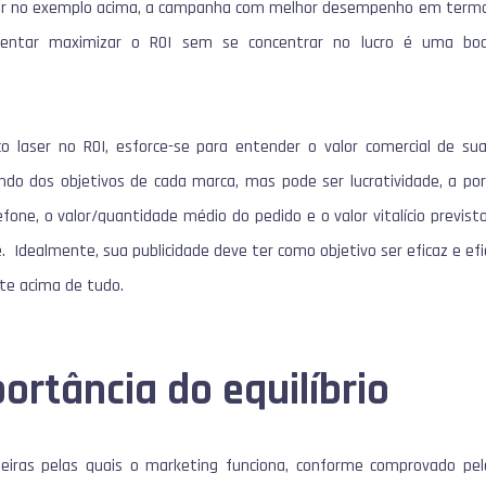
r no exemplo acima, a campanha com melhor desempenho em termos
 tentar maximizar o ROI sem se concentrar no lucro é uma bo
 laser no ROI, esforce-se para entender o valor comercial de su
ndo dos objetivos de cada marca, mas pode ser lucratividade, a p
fone, o valor/quantidade médio do pedido e o valor vitalício previsto
. Idealmente, sua publicidade deve ter como objetivo ser eficaz e ef
nte acima de tudo.
portância do equilíbrio
iras pelas quais o marketing funciona, conforme comprovado pel