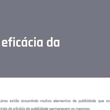
 eficácia da
inas estão assumindo muitos elementos de publicidade que os
ntais da eficácia da publicidade permanecem os mesmos.