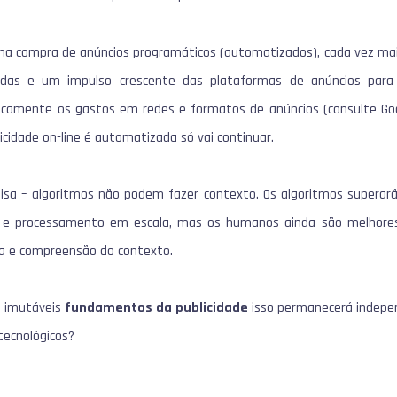
 compra de anúncios programáticos (automatizados), cada vez ma
das e um impulso crescente das plataformas de anúncios para
icamente os gastos em redes e formatos de anúncios (consulte Goo
icidade on-line é automatizada só vai continuar.
oisa – algoritmos não podem fazer contexto. Os algoritmos supera
 e processamento em escala, mas os humanos ainda são melhore
ia e compreensão do contexto.
s imutáveis
fundamentos da publicidade
isso permanecerá indep
tecnológicos?