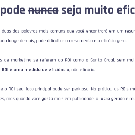
ê pode
nunca
seja muito efi
são duas das palavras mais comuns que você encontrará em um resu
nada longe demais, pode dificultar o crescimento e a eficácia geral.
ais de marketing se referem ao ROI como o Santo Graal, sem mu
.
ROI é uma medida de eficiência
, não eficácia.
a e o ROI seu foco principal pode ser perigoso. Na prática, os ROIs 
s, mas quando você gasta mais em publicidade, o
lucro
gerado é mu