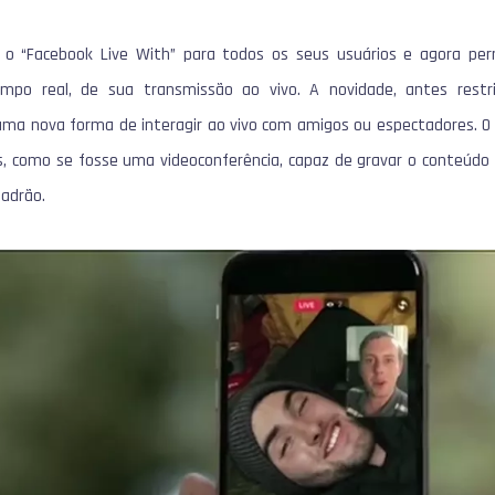
 o “Facebook Live With” para todos os seus usuários e agora pe
mpo real, de sua transmissão ao vivo. A novidade, antes restr
 uma nova forma de interagir ao vivo com amigos ou espectadores. O
is, como se fosse uma videoconferência, capaz de gravar o conteú
adrão.