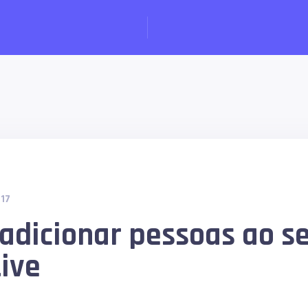
017
adicionar pessoas ao s
ive