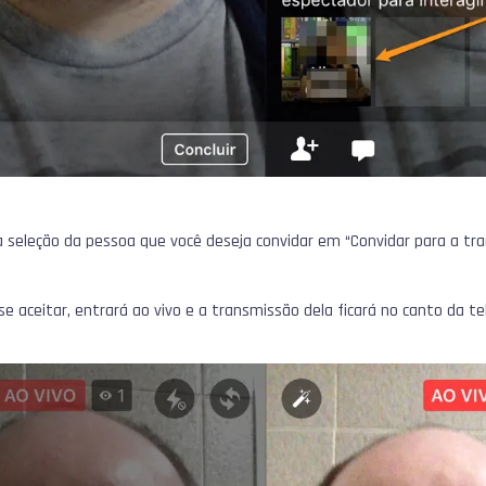
a seleção da pessoa que você deseja convidar em “Convidar para a tr
se aceitar, entrará ao vivo e a transmissão dela ficará no canto da te