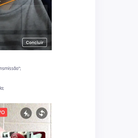
ansmissão”;
la;