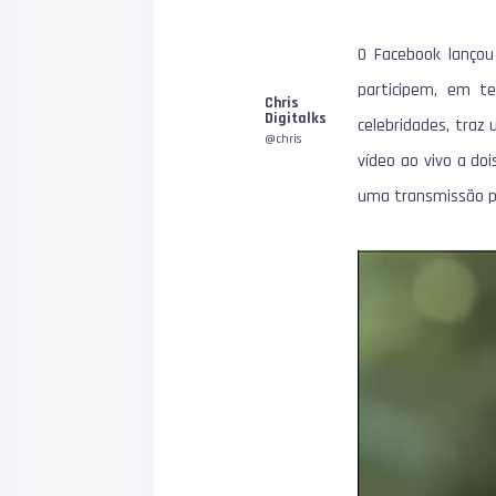
O Facebook lançou
1
participem, em te
Chris
Digitalks
celebridades, traz
@chris
vídeo ao vivo a do
uma transmissão p