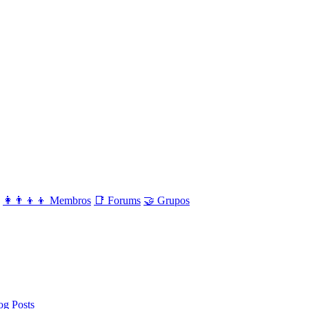
👩‍👨‍👦‍👦 Membros
📑 Forums
🤝 Grupos
og Posts