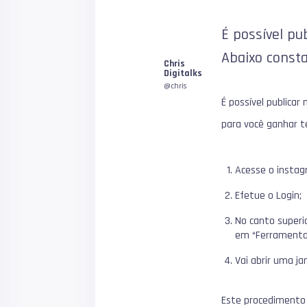
É possível pu
1
Abaixo const
Chris
Digitalks
@chris
É possível publica
para você ganhar 
Acesse o insta
Efetue o Login;
No canto superi
em “Ferramenta
Vai abrir uma ja
Este procedimento 