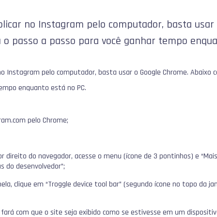
blicar no Instagram pelo computador, basta usar
a o passo a passo para você ganhar tempo enqua
r no Instagram pelo computador, basta usar o Google Chrome. Abaixo 
tempo enquanto está no PC.
gram.com pelo Chrome;
or direito do navegador, acesse o menu (ícone de 3 pontinhos) e “Mai
s do desenvolvedor”;
nela, clique em “Troggle device tool bar” (segundo ícone no topo da jan
fará com que o site seja exibido como se estivesse em um dispositi