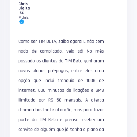
Chris
Digita
lks
@chris
Como ser TIM BETA, saiba agora! E não tem
nada de complicado, veja só! No mês
passado os clientes do TIM Beta ganharam
novos planos pré-pagos, entre eles uma
opção que inclui franquia de 10GB de
internet, 600 minutos de ligações e SMS
ilimitado por R$ 50 mensais. A oferta
chamou bastante atenção, mas para fazer
parte do TIM Beta é preciso receber um
convite de alguém que já tenha o plano da