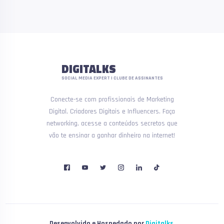
DIGITALKS
SOCIAL MEDIA EXPERT | CLUBE DE ASSINANTES
Conecte-se com profissionais de Marketing
Digital, Criadores Digitais e Influencers. Faça
networking, acesse a conteúdos secretos que
vão te ensinar a ganhar dinheiro na internet!
Desenvolvido e Hospedado por
Digitalks
.