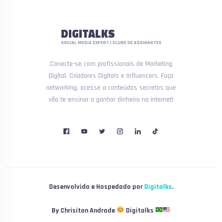
DIGITALKS
SOCIAL MEDIA EXPERT | CLUBE DE ASSINANTES
Conecte-se com profissionais de Marketing
Digital, Criadores Digitais e Influencers. Faça
networking, acesse a conteúdos secretos que
vão te ensinar a ganhar dinheiro na internet!
Desenvolvido e Hospedado por
Digitalks
.
By Chrisitan Andrade
Digitalks