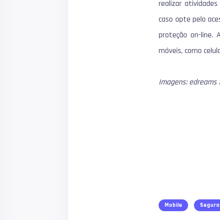
realizar atividade
caso opte pelo aces
proteção on-line. A
móveis, como celula
Imagens: edreams /
Mobile
Segura