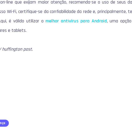
s on-line que exijam maior atenção, recomenda-se o uso de seus da
so Wi-Fi, certifique-se da confiabilidade da rede e, principalmente, 
qui, é válido utilizar o
melhor antivírus para Android
, uma opção 
res e tablets.
 huffington post.
nça