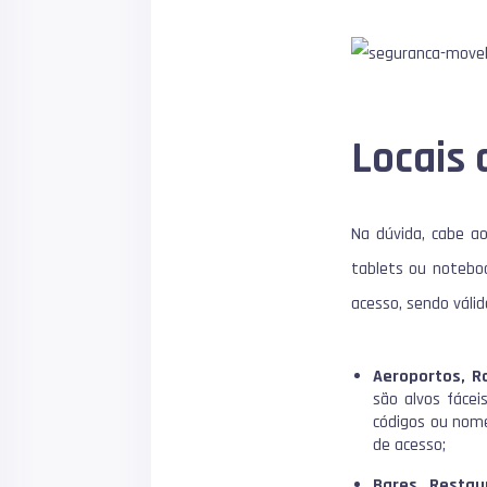
Locais
Na dúvida, cabe a
tablets ou notebo
acesso, sendo válid
Aeroportos, R
são alvos fáce
códigos ou nome
de acesso;
Bares, Restau