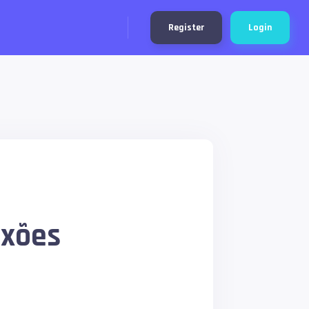
Register
Login
exões