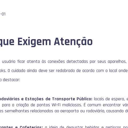
 que Exigem Atenção
o usuário ficar atento às conexões detectadas por seus aparelhos
oks. O cuidado ainda deve ser redobrado de acordo com o local on
o destacar:
odoviárias e Estações de Transporte Público:
locais de espera,
is para a criação de pontos Wi-Fi maliciosos. É comum encontrar 
s semelhantes relacionados ao aeroporto ou rodoviária, causando dú
rantes e Cafeterias:
a ideia de degustar bebidas e petiscos p