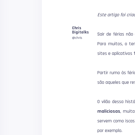
Este artigo foi cri
1
Chris
Digitalks
Sair de férias não
@chris
Para muitos, o te
sites e aplicativos 
Partir rumo às fér
são aqueles que r
O vilão dessa hist
maliciosas
, muit
servem como iscas 
por exemplo.