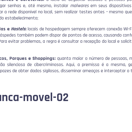
gar senhas e, até mesmo, instalar
malwares
em seus dispositivos 
r a rede disponível no local, sem realizar testes antes – mesmo que
do estabelecimento;
das e
Hostels
:
locais de hospedagem sempre oferecem conexão Wi-Fi.
hóspedes também podem dispor de pontos de acesso, causando confu
Para evitar problemas, a regra é consultar a recepção do local e soli
icos, Parques e Shoppings:
quanto maior o número de pessoas, m
ção silenciosa de cibercriminosos. Aqui, a premissa é a mesma, 
pazes de obter dados sigilosos, disseminar ameaças e interceptar o t