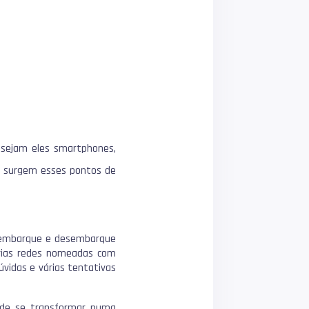
, sejam eles smartphones,
de surgem esses pontos de
 embarque e desembarque
várias redes nomeadas com
vidas e várias tentativas
ode se transformar numa