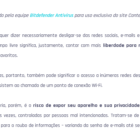
ado pela equipe
Bitdefender Antivírus
para uso exclusivo do site Cont
 quer dizer necessariamente desligar-se das redes sociais, e-mails 
mpo livre significa, justamente, contar com mais
liberdade para 
favoritos.
ias, portanto, também pode significar o acesso a inúmeras redes des
esistem ao chamado de um ponto de conexão Wi-Fi.
ória, porém, é o
risco de
expor seu aparelho e sua privacidade 
as vezes, controladas por pessoas mal intencionadas. Tratam-se d
para o roubo de informações – variando da senha de e-mails até se