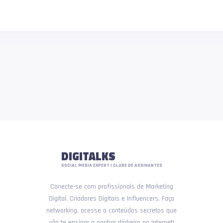
DIGITALKS
SOCIAL MEDIA EXPERT | CLUBE DE ASSINANTES
Conecte-se com profissionais de Marketing
Digital, Criadores Digitais e Influencers. Faça
networking, acesse a conteúdos secretos que
vão te ensinar a ganhar dinheiro na internet!