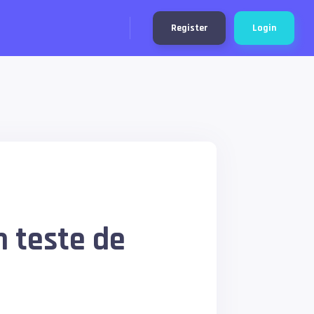
Register
Login
m teste de