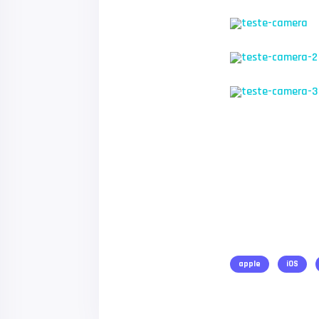
apple
iOS