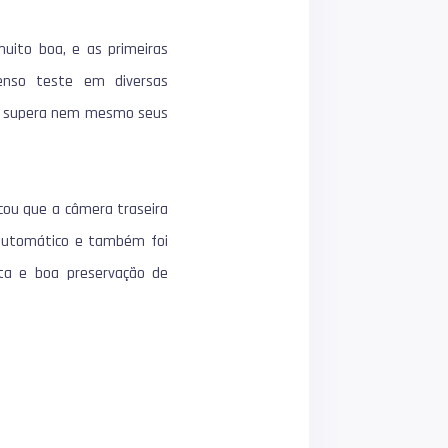
ito boa, e as primeiras
enso teste em diversas
não supera nem mesmo seus
icou que a câmera traseira
 automático e também foi
eta e boa preservação de