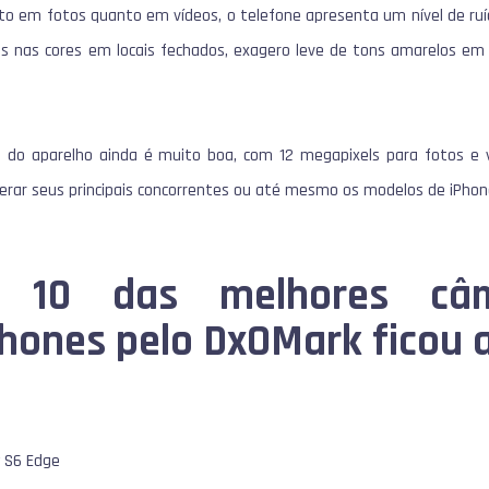
nto em fotos quanto em vídeos, o telefone apresenta um nível de ruí
as nas cores em locais fechados, exagero leve de tons amarelos em
a do aparelho ainda é muito boa, com 12 megapixels para fotos e
perar seus principais concorrentes ou até mesmo os modelos de iPhon
 10 das melhores câ
hones pelo DxOMark ficou 
y S6 Edge