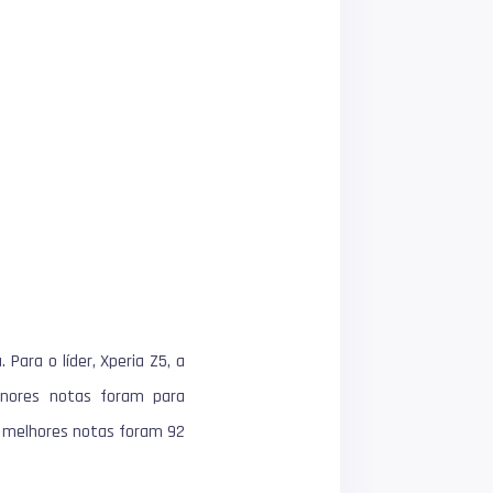
 Para o líder,
Xperia Z5
, a
enores notas foram para
As melhores notas foram 92