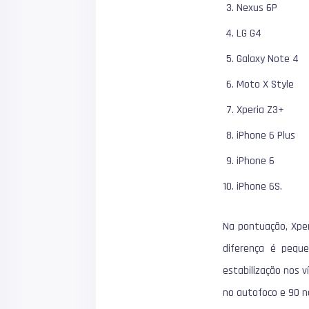
Nexus 6P
LG G4
Galaxy Note 4
Moto X Style
Xperia Z3+
iPhone 6 Plus
iPhone 6
iPhone 6S.
Na pontuação,
Xpe
diferença é pequ
estabilização nos 
no autofoco e 90 n