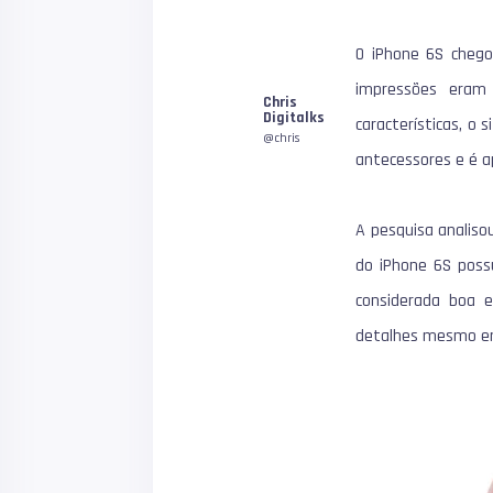
O
iPhone 6S
chego
1
impressões era
Chris
Digitalks
características, o
@chris
antecessores e é 
A pesquisa analiso
do iPhone 6S poss
considerada boa e
detalhes mesmo em 