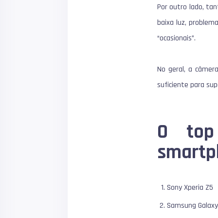
Por outro lado, ta
baixa luz, problem
“ocasionais”.
No geral, a câmer
suficiente para su
O top
smartp
Sony Xperia Z5
Samsung
Galax