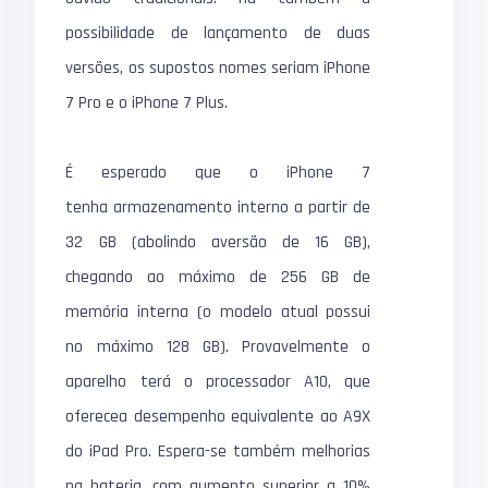
possibilidade de lançamento de duas
versões, os supostos nomes seriam iPhone
7 Pro e o iPhone 7 Plus.
É esperado que o iPhone 7
tenha armazenamento interno a partir de
32 GB (abolindo aversão de 16 GB),
chegando ao máximo de 256 GB de
memória interna (o modelo atual possui
no máximo 128 GB). Provavelmente o
aparelho terá o processador A10, que
oferecea desempenho equivalente ao A9X
do iPad Pro. Espera-se também melhorias
na bateria, com aumento superior a 10%