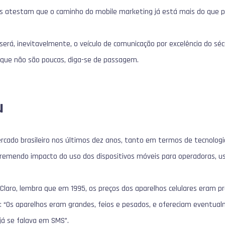
ros atestam que o caminho do mobile marketing já está mais do que p
erá, inevitavelmente, o veículo de comunicação por excelência do séc
 que não são poucas, diga-se de passagem.
u
ercado brasileiro nos últimos dez anos, tanto em termos de tecnolo
tremendo impacto do uso dos dispositivos móveis para operadoras, us
a Claro, lembra que em 1995, os preços dos aparelhos celulares eram 
 “Os aparelhos eram grandes, feios e pesados, e ofereciam eventualm
á se falava em SMS”.