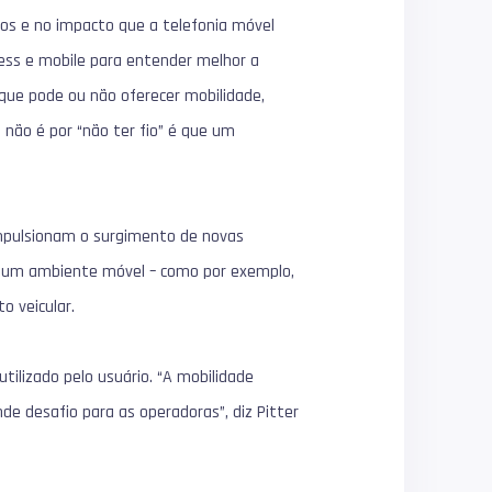
os e no impacto que a telefonia móvel
less e mobile para entender melhor a
 que pode ou não oferecer mobilidade,
, não é por “não ter fio” é que um
impulsionam o surgimento de novas
s num ambiente móvel – como por exemplo,
o veicular.
tilizado pelo usuário. “A mobilidade
de desafio para as operadoras”, diz Pitter