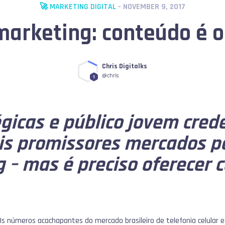
🚀 MARKETING DIGITAL
- NOVEMBER 9, 2017
marketing: conteúdo é o
Chris Digitalks
@chris
1
égicas e público jovem cred
s promissores mercados pa
 – mas é preciso oferecer 
Os números acachapantes do mercado brasileiro de telefonia celular e