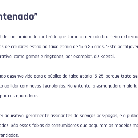
ntenado”
fil de consumidor de conteúdo que torna o mercado brasileiro extre
 de celulares estão na faixa etária de 15 a 35 anos. “Este perfil jo
ativo, como games e ringtones, por exemplo”, diz Kaestli.
údo desenvolvido para o público da faixa etária 15-25, porque trata-
 ao lidar com novas tecnologias. No entanto, a esmagadora maioria
 para as operadoras.
der aquisitivo, geralmente assinantes de serviços pós-pagos, e o públ
ades. São essas faixas de consumidores que adquirem os modelos mai
renciados.