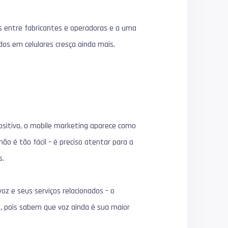
os entre fabricantes e operadoras e a uma
dos em celulares cresça ainda mais.
ositivo, o mobile marketing aparece como
ão é tão fácil – é preciso atentar para a
s.
voz e seus serviços relacionados – o
e, pois sabem que voz ainda é sua maior