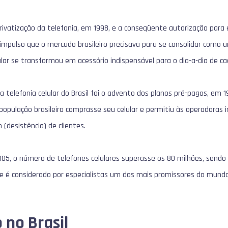
privatização da telefonia, em 1998, e a conseqüente autorização par
 impulso que o mercado brasileiro precisava para se consolidar com
lar se transformou em acessório indispensável para o dia-a-dia de cad
telefonia celular do Brasil foi o advento dos planos pré-pagos, em 19
população brasileira comprasse seu celular e permitiu às operadoras 
 (desistência) de clientes.
5, o número de telefones celulares superasse os 80 milhões, sendo 
ue é considerado por especialistas um dos mais promissores do mundo
 no Brasil