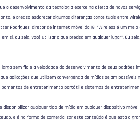
ue o desenvolvimento da tecnologia exerce na oferta de novos serviç
onto, é preciso esclarecer algumas diferenças conceituais entre wire
tter Rodriguez, diretor de internet móvel do IG, “Wireless é um meio
m si, ou seja, você utilizar o que precisa em qualquer lugar”. Ou seja
a larga sem fio e a velocidade do desenvolvimento de seus padrões 
 que aplicações que utilizem convergência de mídias sejam possívei
 equipamentos de entretenimento portátil e sistemas de entreteniment
 disponibilizar qualquer tipo de mídia em qualquer dispositivo móvel u
teúdo, e é na forma de comercializar este conteúdo é que está o gran