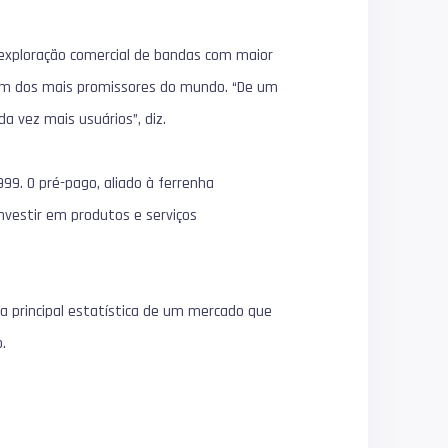
a exploração comercial de bandas com maior
o um dos mais promissores do mundo. “De um
a vez mais usuários”, diz.
99. O pré-pago, aliado à ferrenha
investir em produtos e serviços
a principal estatística de um mercado que
.