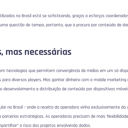
ilizados no Brasil está se sofisticando, graças a esforços coordenad
. É uma questão de tempo, portanto, que a procura por conteúdo de da
, mas necessárias
 com tecnologias que permitem convergência de mídias em um só disp
s para diversos players. Mas ganhar dinheiro com o mobile marketing n
o desenvolvimento e distribuição de conteúdo por dispositivos móvei
ular no Brasil – onde a receita da operadora vinha exclusivamente da 
parcerias estratégicas. As operadoras precisam de mais flexibilidad
partilhar” o risco dos projetos envolvendo dados.