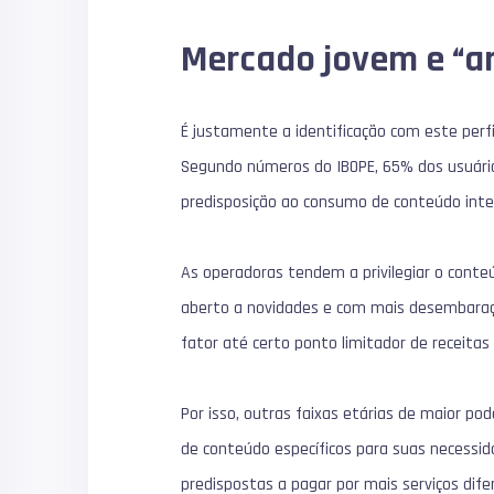
Mercado jovem e “a
É justamente a identificação com este per
Segundo números do IBOPE, 65% dos usuários
predisposição ao consumo de conteúdo inter
As operadoras tendem a privilegiar o conte
aberto a novidades e com mais desembaraço
fator até certo ponto limitador de receitas
Por isso, outras faixas etárias de maior po
de conteúdo específicos para suas necessid
predispostas a pagar por mais serviços dife