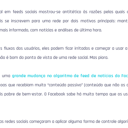
al em feeds sociais mostrou-se antitético às razões pelas quais 
iais se inscrevem para uma rede por dois motivos principais: ma
mais informado, com notícias e análises de última hora.
 fluxos dos usuários, eles podem ficar irritados e começar a usar a
não é bom do ponto de vista de uma rede social.
Mas piora.
e uma
grande mudança no algoritmo de feed de notícias do Fa
as que recebiam muito “conteúdo passivo” (conteúdo que não os atr
s pobre de bem-estar.
O Facebook sabe há muito tempo que os usu
s redes sociais começaram a aplicar alguma forma de controle algorí