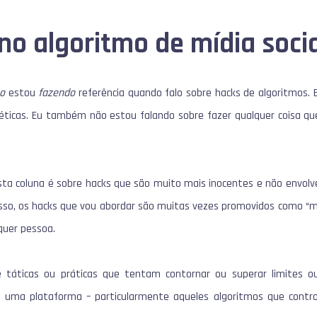
 no
algoritmo de mídia soci
o
estou
fazendo
referência quando falo sobre hacks de algoritmos.
éticas.
Eu também não estou falando sobre fazer qualquer coisa que
ta coluna é sobre hacks que são muito mais inocentes e não envolv
sso, os hacks que vou abordar são muitas vezes promovidos como “me
quer pessoa.
re táticas ou práticas que tentam contornar ou superar limites o
de uma plataforma – particularmente aqueles algoritmos que cont