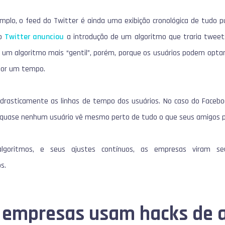
mplo, o feed do Twitter é ainda uma exibição cronológica de tudo p
 o
Twitter anunciou
a introdução de um algoritmo que traria tweets
um algoritmo mais “gentil”, porém, porque os usuários podem optar p
 por um tempo.
 drasticamente as linhas de tempo dos usuários.
No caso do Facebo
 quase nenhum usuário vê mesmo perto de tudo o que seus amigos 
algoritmos, e seus ajustes contínuos, as empresas viram 
s.
 empresas usam hacks de 