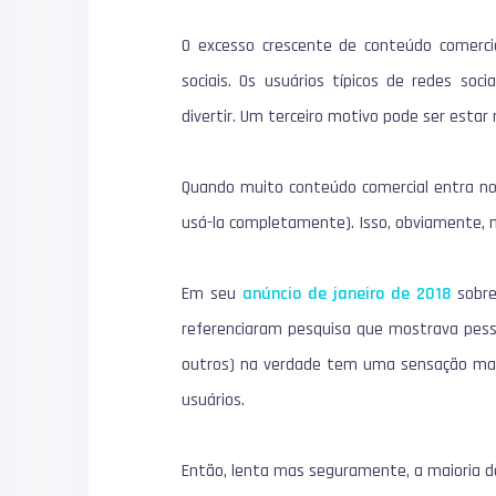
O excesso crescente de conteúdo comerci
sociais.
Os usuários típicos de redes soc
divertir.
Um terceiro motivo pode ser estar 
Quando muito conteúdo comercial entra nos
usá-la completamente).
Isso, obviamente, 
Em seu
anúncio de janeiro de 2018
sobr
referenciaram pesquisa que mostrava pesso
outros) na verdade tem uma sensação mai
usuários.
Então, lenta mas seguramente, a maioria da