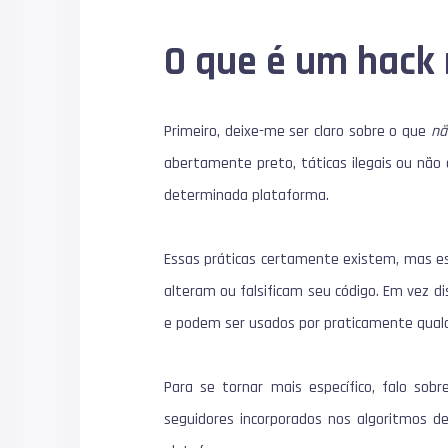
O que é um
hack
Primeiro, deixe-me ser claro sobre o que
nã
abertamente preto, táticas ilegais ou não 
determinada plataforma.
Essas práticas certamente existem, mas es
alteram ou falsificam seu código.
Em vez di
e podem ser usados ​​por praticamente qual
Para se tornar mais específico, falo sob
seguidores incorporados nos algoritmos 