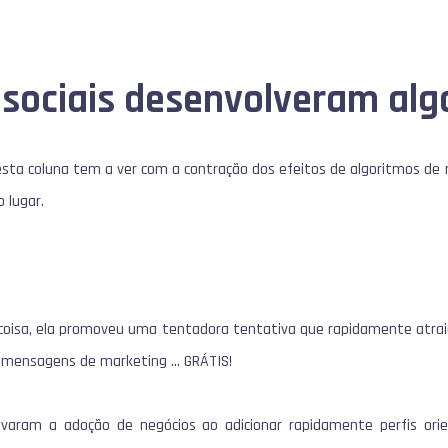
 sociais desenvolveram alg
ta coluna tem a ver com a contração dos efeitos de algoritmos de re
 lugar.
coisa, ela promoveu uma tentadora tentativa que rapidamente atraiu 
s mensagens de marketing … GRÁTIS!
tivaram a adoção de negócios ao adicionar rapidamente perfis or