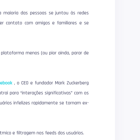
a maioria das pessoas se juntou às redes
nter contato com amigos e familiares e se
 plataforma menos (ou pior ainda, parar de
cebook
, o CEO e fundador Mark Zuckerberg
ai para “interações significativas” com os
ários infelizes rapidamente se tornam ex-
tmico e filtragem nos feeds dos usuários.