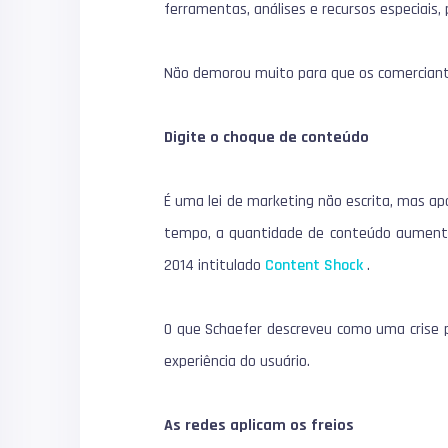
ferramentas, análises e recursos especiais
Não demorou muito para que os comercian
Digite o choque de conteúdo
É uma lei de marketing não escrita, mas apa
tempo, a quantidade de conteúdo aument
2014 intitulado
Content Shock
.
O que Schaefer descreveu como uma crise 
experiência do usuário.
As redes aplicam os freios