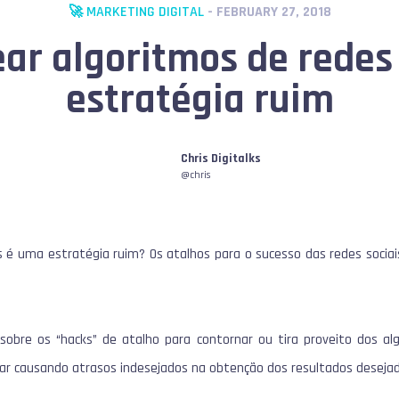
🚀 MARKETING DIGITAL
- FEBRUARY 27, 2018
ar algoritmos de redes
estratégia ruim
Chris Digitalks
@chris
1
is é uma estratégia ruim? Os atalhos para o sucesso das redes socia
sobre os “hacks” de atalho para contornar ou tira proveito dos al
r causando atrasos indesejados na obtenção dos resultados desejad