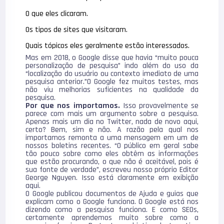
O que eles clicaram.
Os tipos de sites que visitaram.
Quais tópicos eles geralmente estão interessados.
Mas em 2018, o Google disse que havia “muito pouca
personalização de pesquisa” indo além do uso da
“localização do usuário ou contexto imediato de uma
pesquisa anterior.”O Google fez muitos testes, mas
não viu melhorias suficientes na qualidade da
pesquisa.
Por que nos importamos.
Isso provavelmente se
parece com mais um argumento sobre a pesquisa.
Apenas mais um dia no Twitter, nada de novo aqui,
certo? Bem, sim e não. A razão pela qual nos
importamos remonta a uma mensagem em um de
nossos boletins recentes. “O público em geral sabe
tão pouco sobre como eles obtêm as informações
que estão procurando, o que não é aceitável, pois é
sua fonte de verdade”, escreveu nosso próprio Editor
George Nguyen. Isso está claramente em exibição
aqui.
O Google publicou documentos de Ajuda e guias que
explicam como o Google funciona. O Google está nos
dizendo como a pesquisa funciona. E como SEOs,
certamente aprendemos muito sobre como a