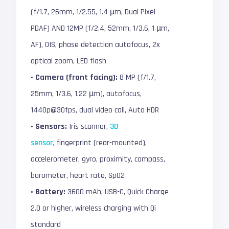
(f/1.7, 26mm, 1/2.55, 1.4 µm, Dual Pixel
PDAF) AND 12MP (f/2.4, 52mm, 1/3.6, 1 µm,
AF), OIS, phase detection autofocus, 2x
optical zoom, LED flash
• Camera (front facing):
8 MP (f/1.7,
25mm, 1/3.6, 1.22 µm), autofocus,
1440p@30fps, dual video call, Auto HDR
• Sensors:
Iris scanner,
3D
sensor,
fingerprint (rear-mounted),
accelerometer, gyro, proximity, compass,
barometer, heart rate, SpO2
• Battery:
3600 mAh, USB-C, Quick Charge
2.0 or higher, wireless charging with Qi
standard