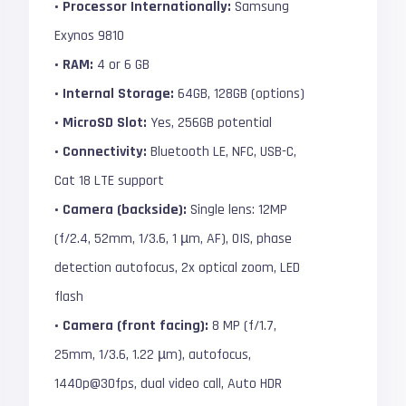
• Processor Internationally:
Samsung
Exynos 9810
• RAM:
4 or 6 GB
• Internal Storage:
64GB, 128GB (options)
• MicroSD Slot:
Yes, 256GB potential
• Connectivity:
Bluetooth LE, NFC, USB-C,
Cat 18 LTE support
• Camera (backside):
Single lens: 12MP
(f/2.4, 52mm, 1/3.6, 1 µm, AF), OIS, phase
detection autofocus, 2x optical zoom, LED
flash
• Camera (front facing):
8 MP (f/1.7,
25mm, 1/3.6, 1.22 µm), autofocus,
1440p@30fps, dual video call, Auto HDR