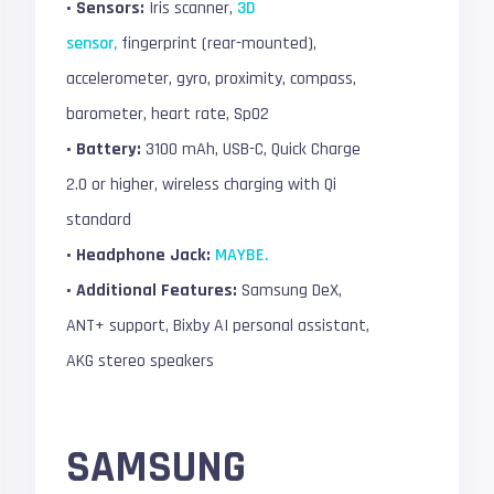
• Sensors:
Iris scanner,
3D
sensor,
fingerprint (rear-mounted),
accelerometer, gyro, proximity, compass,
barometer, heart rate, SpO2
• Battery:
3100 mAh, USB-C, Quick Charge
2.0 or higher, wireless charging with Qi
standard
• Headphone Jack:
MAYBE.
• Additional Features:
Samsung DeX,
ANT+ support, Bixby AI personal assistant,
AKG stereo speakers
SAMSUNG