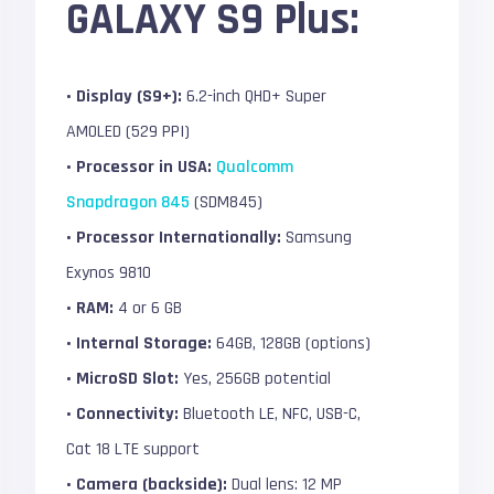
GALAXY S9 Plus:
• Display (S9+):
6.2-inch QHD+ Super
AMOLED (529 PPI)
• Processor in USA:
Qualcomm
Snapdragon 845
(SDM845)
• Processor Internationally:
Samsung
Exynos 9810
• RAM:
4 or 6 GB
• Internal Storage:
64GB, 128GB (options)
• MicroSD Slot:
Yes, 256GB potential
• Connectivity:
Bluetooth LE, NFC, USB-C,
Cat 18 LTE support
• Camera (backside):
Dual lens: 12 MP