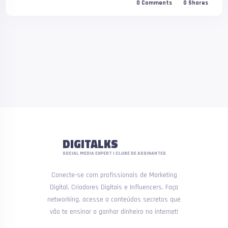
0
Comments
0
Shares
DIGITALKS
SOCIAL MEDIA EXPERT | CLUBE DE ASSINANTES
Conecte-se com profissionais de Marketing
Digital, Criadores Digitais e Influencers. Faça
networking, acesse a conteúdos secretos que
vão te ensinar a ganhar dinheiro na internet!