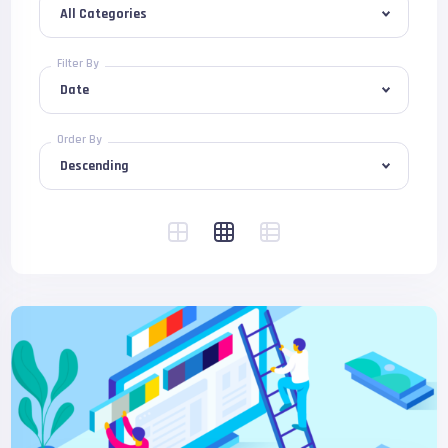
Filter By
Order By