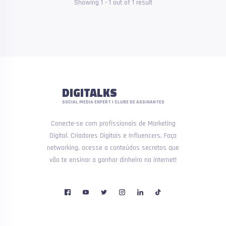
Showing
1
-
1
out of
1
result
DIGITALKS
SOCIAL MEDIA EXPERT | CLUBE DE ASSINANTES
Conecte-se com profissionais de Marketing
Digital, Criadores Digitais e Influencers. Faça
networking, acesse a conteúdos secretos que
vão te ensinar a ganhar dinheiro na internet!