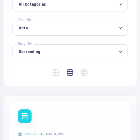
Filter By
Order By
TECNOLOGIA
-
MAY 8, 2020